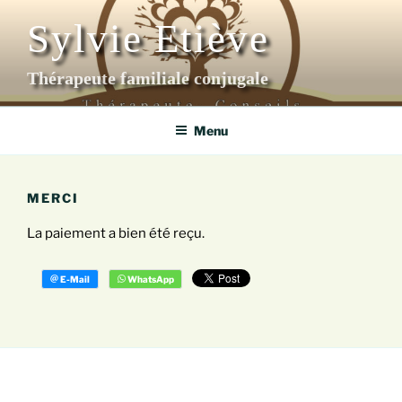
Aller
Sylvie Etiève
au
contenu
principal
Thérapeute familiale conjugale
Menu
MERCI
La paiement a bien été reçu.