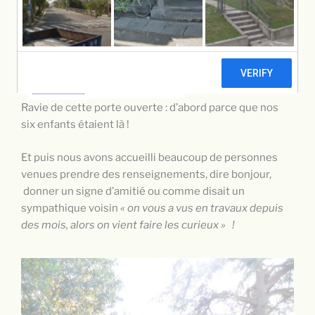
PUBLIÉ
23 SEPTEMBRE 2018
PAR
SYLVIE ETIEVE
LE
“Il faut qu’une porte soit ouverte …”
Ravie de cette porte ouverte : d’abord parce que nos
six enfants étaient là !
Et puis nous avons accueilli beaucoup de personnes
venues prendre des renseignements, dire bonjour,
donner un signe d’amitié ou comme disait un
sympathique voisin
« on vous a vus en travaux depuis
des mois, alors on vient faire les curieux » !