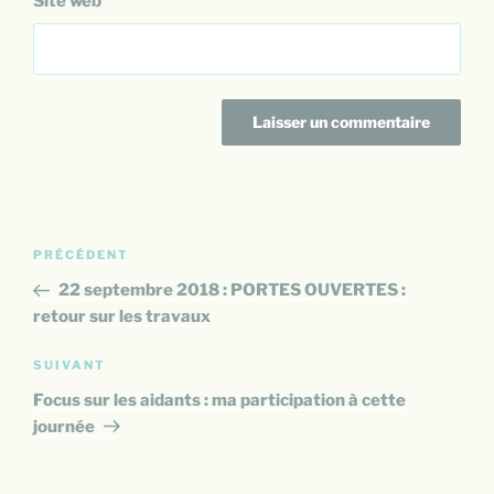
Site web
Navigation
Article
PRÉCÉDENT
de
précédent
22 septembre 2018 : PORTES OUVERTES :
l’article
retour sur les travaux
Article
SUIVANT
suivant
Focus sur les aidants : ma participation à cette
journée