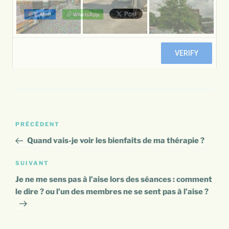
Navigation
Article
PRÉCÉDENT
de
précédent
Quand vais-je voir les bienfaits de ma thérapie ?
l’article
Article
SUIVANT
suivant
Je ne me sens pas à l’aise lors des séances : comment
le dire ? ou l’un des membres ne se sent pas à l’aise ?