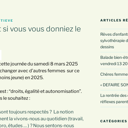
ARTICLES R
ETIEVE
 si vous vous donniez le
Rêves d’enfants
sylvothérapie d
dessins
Balade bien-être
 cette journée du samedi 8 mars 2025
vendredi 13 2
 échanger avec d’autres femmes sur ce
Chères femmes :
oins jeune) en 2025.
« DEFAIRE SON
t : “droits, égalité et autonomisation”.
La rentrée des 
 le souhaitez :
réflexes paren
ont toujours respectés ? La notion
ent la vivons-nous au quotidien (travail,
CATÉGORIES
s pro, études … ) ? Nous sentons-nous