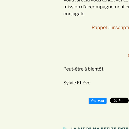
mission d’accompagnement en 
conjugale.
Rappel : l’inscript
Peut-être à bientôt.
Sylvie Etiève
CATÉGORIES
LA VIE DE MA PETITE ENT