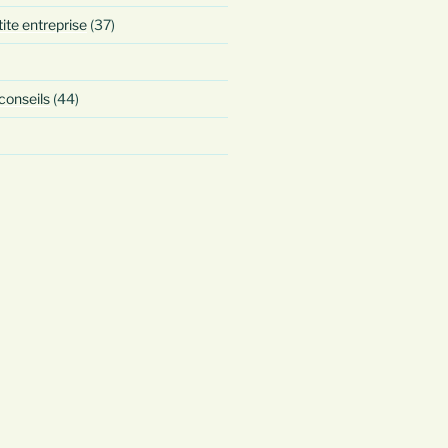
tite entreprise
(37)
 conseils
(44)