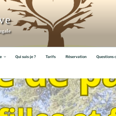
ève
ugale
e
Qui suis-je ?
Tarifs
Réservation
Questions 