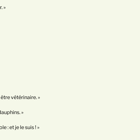
. »
 être vétérinaire. »
dauphins. »
 : et je le suis ! »