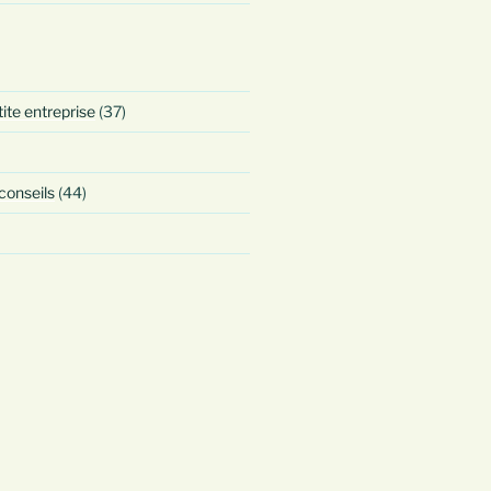
tite entreprise
(37)
 conseils
(44)