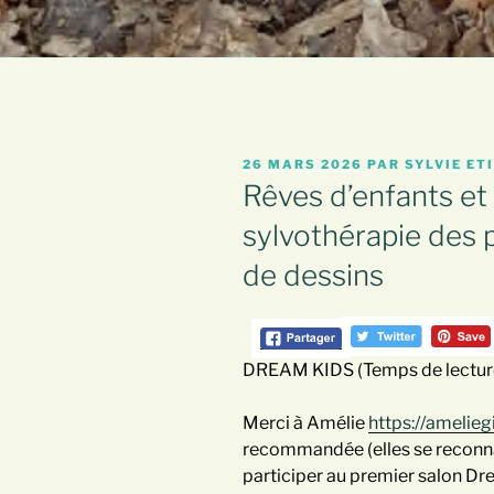
PUBLIÉ
26 MARS 2026
PAR
SYLVIE ET
LE
Rêves d’enfants et 
sylvothérapie des 
de dessins
DREAM KIDS (Temps de lecture
Merci à Amélie
https://amelie
recommandée (elles se reconnaî
participer au premier salon Dr