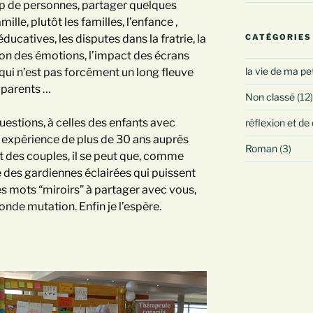
p de personnes, partager quelques
amille, plutôt les familles, l’enfance ,
CATÉGORIES
 éducatives, les disputes dans la fratrie, la
ion des émotions, l’impact des écrans
la vie de ma pe
 qui n’est pas forcément un long fleuve
s-parents …
Non classé
(12)
uestions, à celles des enfants avec
réflexion et de
ne expérience de plus de 30 ans auprès
Roman
(3)
et des couples, il se peut que, comme
ie des gardiennes éclairées qui puissent
es mots “miroirs” à partager avec vous,
nde mutation. Enfin je l’espère.