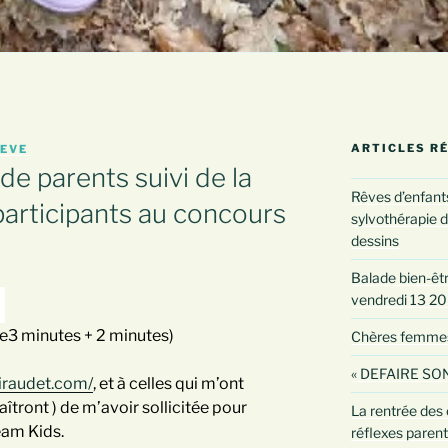
ARTICLES R
IEVE
de parents suivi de la
Rêves d’enfants
participants au concours
sylvothérapie d
dessins
Balade bien-être
vendredi 13 2
3 minutes + 2 minutes)
Chères femmes :
« DEFAIRE SON
giraudet.com/
, et à celles qui m’ont
tront ) de m’avoir sollicitée pour
La rentrée des 
eam Kids.
réflexes paren