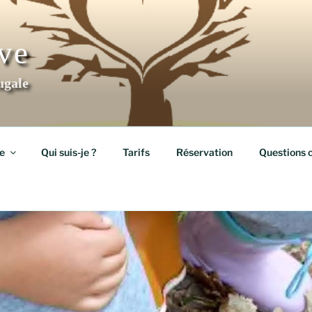
ève
ugale
e
Qui suis-je ?
Tarifs
Réservation
Questions 