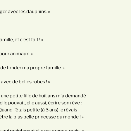
ger avec les dauphins. »
ille, et c’est fait ! »
 pour animaux. »
s de fonder ma propre famille. »
 avec de belles robes ! »
 une petite fille de huit ans m’a demandé
 elle pouvait, elle aussi, écrire son rêve :
Quand j’étais petite (à 3 ans) je rêvais
être la plus belle princesse du monde ! »
 oui maintenant elle est grande, mais je