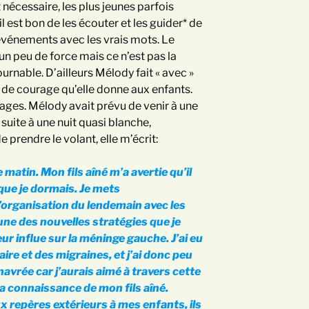
 nécessaire, les plus jeunes parfois
l est bon de les écouter et les guider* de
s événements avec les vrais mots. Le
n peu de force mais ce n’est pas la
tournable. D’ailleurs Mélody fait « avec »
 de courage qu’elle donne aux enfants.
ges. Mélody avait prévu de venir à une
uite à une nuit quasi blanche,
e prendre le volant, elle m’écrit:
atin. Mon fils aîné m’a avertie qu’il
que je dormais. Je mets
l’organisation du lendemain avec les
ne des nouvelles stratégies que je
r influe sur la méninge gauche. J’ai eu
re et des migraines, et j’ai donc peu
avrée car j’aurais aimé à travers cette
a connaissance de mon fils aîné.
x repères extérieurs à mes enfants, ils