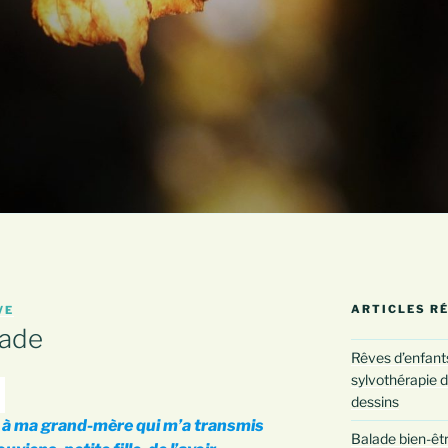
ARTICLES R
VE
lade
Rêves d’enfants
sylvothérapie d
dessins
e à ma grand-mère qui m’a transmis
Balade bien-être