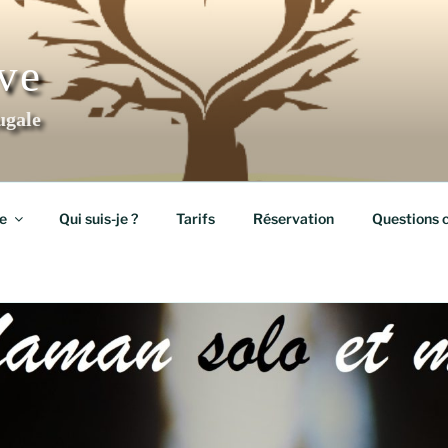
ève
ugale
e
Qui suis-je ?
Tarifs
Réservation
Questions 