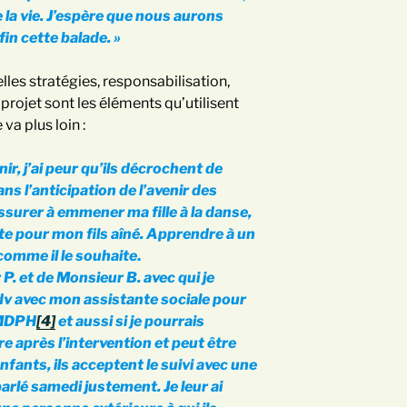
 la vie. J’espère que nous aurons
fin cette balade. »
lles stratégies, responsabilisation,
projet sont les éléments qu’utilisent
va plus loin :
enir, j’ai peur qu’ils décrochent de
dans l’anticipation de l’avenir des
ssurer à emmener ma fille à la danse,
e pour mon fils aîné. Apprendre à un
comme il le souhaite
.
r P. et de Monsieur B. avec qui je
s rdv avec mon assistante sociale pour
 MDPH
[4]
et aussi si je pourrais
e après l’intervention et peut être
enfants, ils acceptent le suivi avec une
rlé samedi justement. Je leur ai