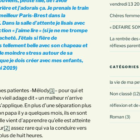
iens, petite fille, de l’avoir
vendredi 13 2
ère et j’adorais ça. Je prenais le train
meilleur Paris-Brest dans la
Chères femmes :
 Dans la salle d’attente je lisais avec
« DEFAIRE SON
ction « j’aime lire » (si je ne me trompe
 acheté. J’étais si fière de
La rentrée des 
s tellement belle avec son chapeau et
réflexes paren
ti le moindre stress autour de sa
que je dois créer avec mes enfants,
CATÉGORIES
i 2019)
la vie de ma pe
mes patientes -Mélody
[1]
– pour qui et
Non classé
(12)
n vieil adage dit « un malheur n’arrive
 s’applique. En plus d’une séparation plus
réflexion et de
n papa il y a quelques mois, ils en sont
Roman
(3)
le vient d’apprendre qu’elle est atteinte
ur
[2]
assez rare qui va la conduire vers
plus de huit heures.