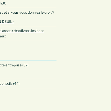
0h30
 et si vous vous donniez le droit ?
 DEUIL »
classes : réactivons les bons
taux
tite entreprise
(37)
 conseils
(44)