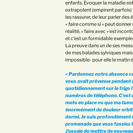
enfants. Evoquer la maladie est
extrapolent (empirent parfois) i
les rassurer, de leur parler de
« faire comme si »
peut donner u
réalité, « faire avec » est incon
et c’est un formidable exemple
La preuve dans un de ses messa
de mes balades sylviques mais s
impossible- pour elle le matin d
« Pardonnez notre absence ce m
vous avait prévenue pendant 
quotidiennement sur le frigo 
numéros de téléphone. C’est u
mets en place vu que ma tumeu
énormément de douleur orbitai
dormi. Je suis profondément n
promenade que vous fassiez l
J’essaie de mettre de nouveau