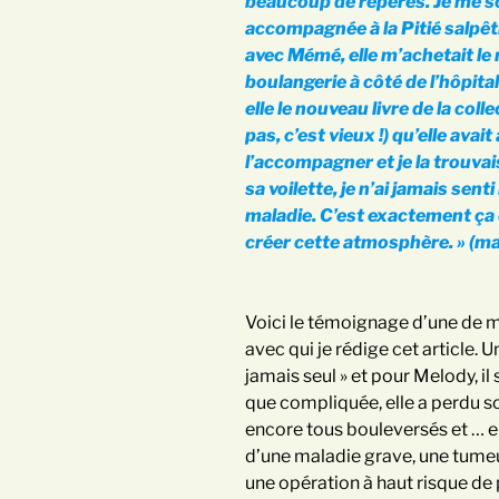
beaucoup de repères. Je me souv
accompagnée à la Pitié salpêtri
avec Mémé, elle m’achetait le 
boulangerie à côté de l’hôpital.
elle le nouveau livre de la colle
pas, c’est vieux !) qu’elle avait
l’accompagner et je la trouvai
sa voilette, je n’ai jamais sen
maladie. C’est exactement ça 
créer cette atmosphère. » (ma
Voici le témoignage d’une de 
avec qui je rédige cet article. U
jamais seul » et pour Melody, il
que compliquée, elle a perdu so
encore tous bouleversés et … el
d’une maladie grave, une tume
une opération à haut risque de 