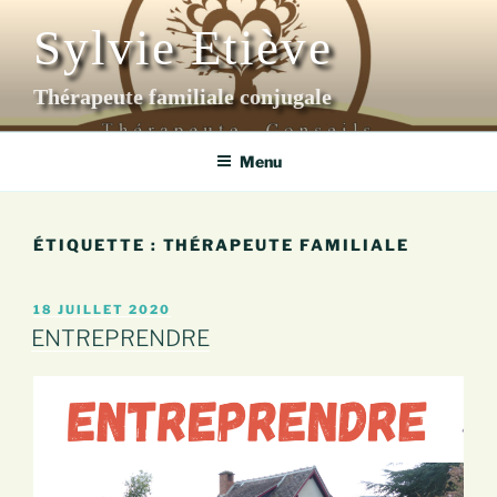
Aller
Sylvie Etiève
au
contenu
principal
Thérapeute familiale conjugale
Menu
ÉTIQUETTE :
THÉRAPEUTE FAMILIALE
PUBLIÉ
18 JUILLET 2020
LE
ENTREPRENDRE