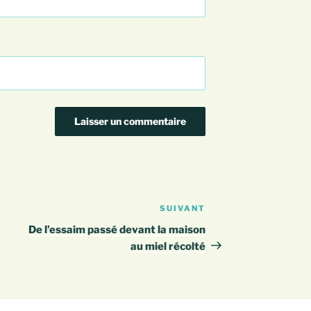
SUIVANT
Article
suivant
De l’essaim passé devant la maison
au miel récolté