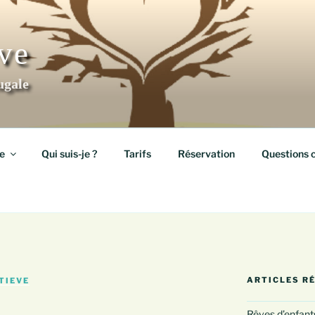
ève
ugale
e
Qui suis-je ?
Tarifs
Réservation
Questions 
ARTICLES R
ETIEVE
Rêves d’enfants