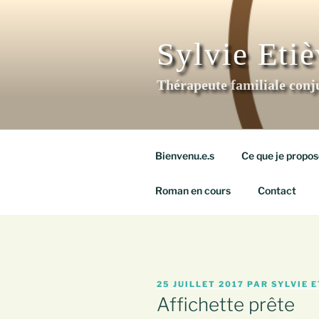
Aller
au
contenu
Sylvie Eti
principal
Thérapeute familiale conj
Bienvenu.e.s
Ce que je propos
Roman en cours
Contact
PUBLIÉ
25 JUILLET 2017
PAR
SYLVIE 
LE
Affichette prête