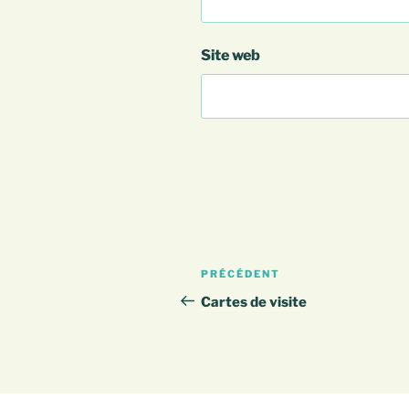
Site web
Navigation
Article
PRÉCÉDENT
de
précédent
Cartes de visite
l’article