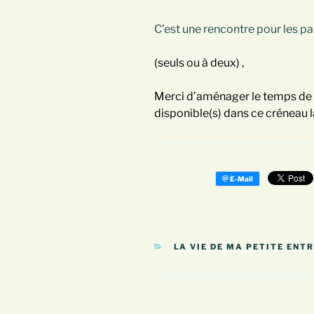
C’est une rencontre pour les p
(seuls ou à deux) ,
Merci d’aménager le temps de 
disponible(s) dans ce créneau l
CATÉGORIES
LA VIE DE MA PETITE ENT