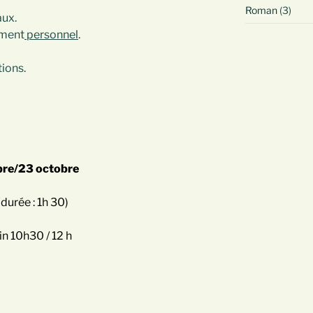
Roman
(3)
aux.
ement
personnel
.
tions.
bre/23 octobre
durée : 1h 30)
in 10h30 / 12 h