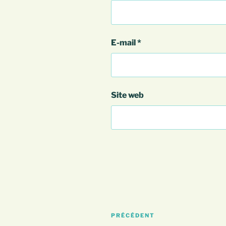
E-mail
*
Site web
Navigation
Article
PRÉCÉDENT