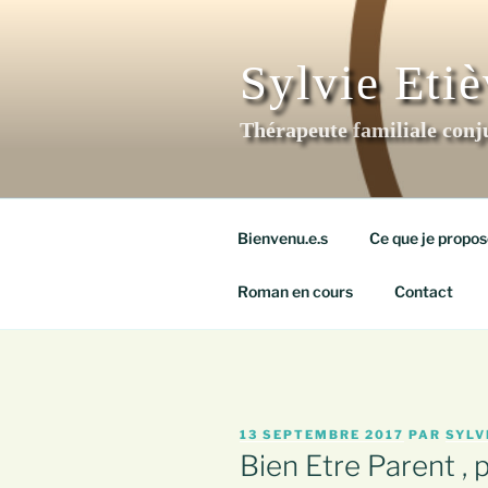
Aller
au
contenu
Sylvie Eti
principal
Thérapeute familiale conj
Bienvenu.e.s
Ce que je propos
Roman en cours
Contact
PUBLIÉ
13 SEPTEMBRE 2017
PAR
SYLV
LE
Bien Etre Parent , 