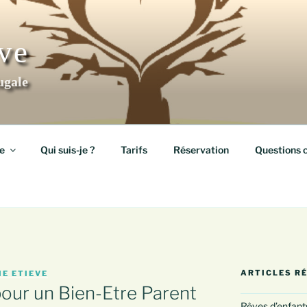
ève
ugale
e
Qui suis-je ?
Tarifs
Réservation
Questions 
ARTICLES R
IE ETIEVE
pour un Bien-Etre Parent
Rêves d’enfants