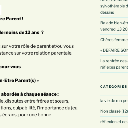
sylvothérapie d
dessins
re Parent !
Balade bien-être
vendredi 13 2
de moins de 12 ans ?
Chères femmes :
sur votre rôle de parent et/ou vous
« DEFAIRE SON
tance sur votre relation parentale.
La rentrée des 
 pour vous
réflexes paren
n-Etre Parent(s) »
CATÉGORIES
 abordés à chaque séance :
la vie de ma pe
ie ,disputes entre frères et sœurs,
ions, culpabilité, l’importance du jeu,
Non classé
(12)
es écrans, pour une bonne
réflexion et de