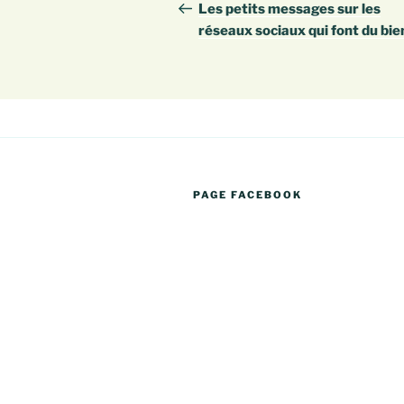
de
précédent
Les petits messages sur les
réseaux sociaux qui font du bie
l’article
PAGE FACEBOOK