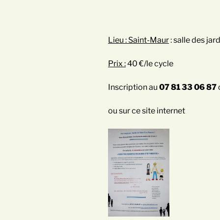
Lieu : Saint-Maur
: salle des jar
Prix :
40 €/le cycle
Inscription au
07 81 33 06 87
ou sur ce site internet