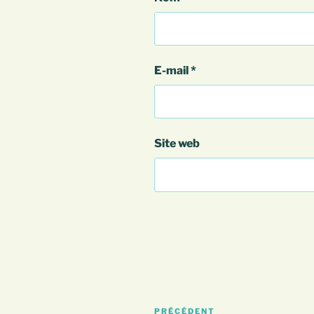
E-mail
*
Site web
Navigation
Article
PRÉCÉDENT