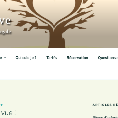
ève
ugale
e
Qui suis-je ?
Tarifs
Réservation
Questions 
ARTICLES R
VE
vue !
Rêves d’enfants