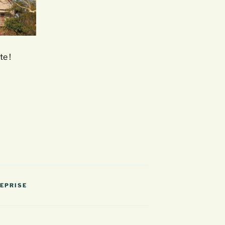
te !
REPRISE