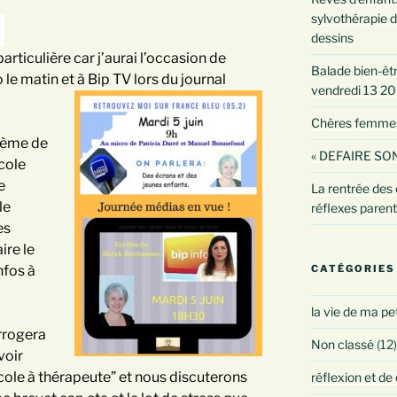
sylvothérapie d
dessins
rticulière car j’aurai l’occasion de
Balade bien-être
 le matin et à Bip TV lors du journal
vendredi 13 2
Chères femmes :
thème de
« DEFAIRE SON
école
e
La rentrée des 
le
réflexes paren
es
ire le
CATÉGORIES
nfos à
la vie de ma pe
errogera
Non classé
(12)
voir
cole à thérapeute” et nous discuterons
réflexion et de