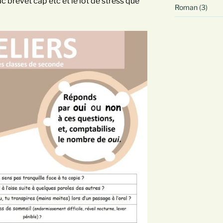
 brevet cap etc et le lot de stress que
Roman
(3)