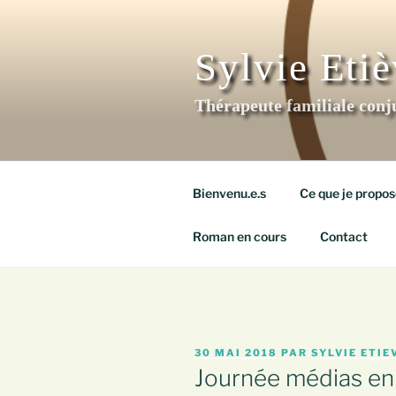
Aller
au
contenu
Sylvie Eti
principal
Thérapeute familiale conj
Bienvenu.e.s
Ce que je propos
Roman en cours
Contact
PUBLIÉ
30 MAI 2018
PAR
SYLVIE ETIE
LE
Journée médias en 