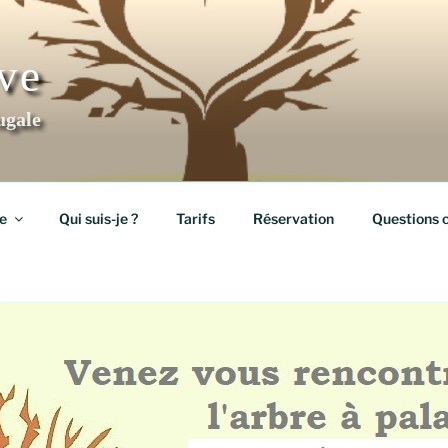
ève
ugale
e
Qui suis-je ?
Tarifs
Réservation
Questions 