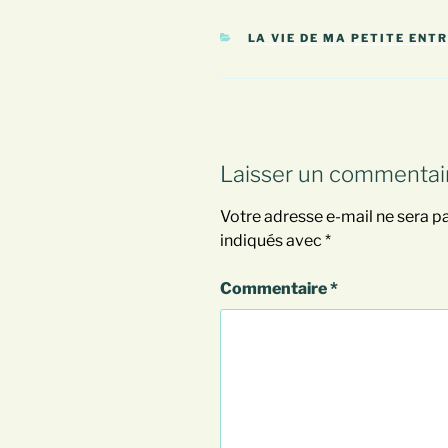
CATÉGORIES
LA VIE DE MA PETITE ENT
Laisser un commentai
Votre adresse e-mail ne sera pa
indiqués avec
*
Commentaire
*