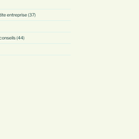
tite entreprise
(37)
 conseils
(44)