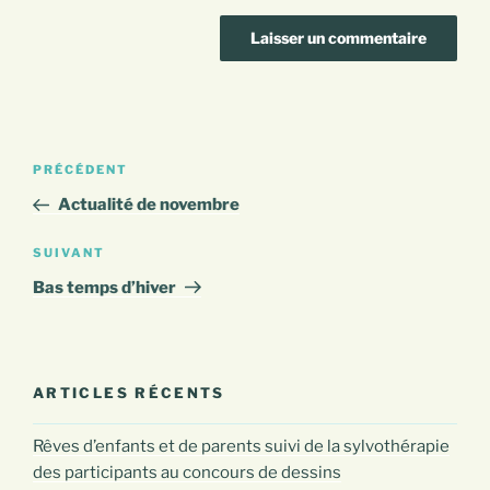
Navigation
Article
PRÉCÉDENT
de
précédent
Actualité de novembre
l’article
Article
SUIVANT
suivant
Bas temps d’hiver
ARTICLES RÉCENTS
Rêves d’enfants et de parents suivi de la sylvothérapie
des participants au concours de dessins