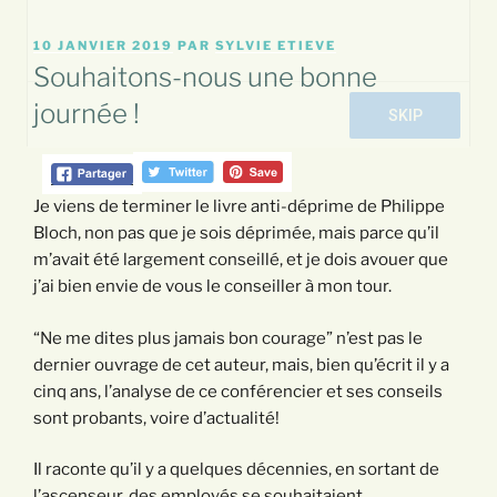
PUBLIÉ
10 JANVIER 2019
PAR
SYLVIE ETIEVE
LE
Souhaitons-nous une bonne
journée !
Je viens de terminer le livre anti-déprime de Philippe
Bloch, non pas que je sois déprimée, mais parce qu’il
m’avait été largement conseillé, et je dois avouer que
j’ai bien envie de vous le conseiller à mon tour.
“Ne me dites plus jamais bon courage” n’est pas le
dernier ouvrage de cet auteur, mais, bien qu’écrit il y a
cinq ans, l’analyse de ce conférencier et ses conseils
sont probants, voire d’actualité!
Il raconte qu’il y a quelques décennies, en sortant de
l’ascenseur, des employés se souhaitaient