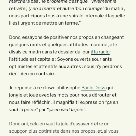
marchera pas’, ‘le problème c’est que’, ‘vivement la
retraite’, ‘y en a marre’ et autre ‘bon courage’
du matin ,
nous participons tous à une spirale infernale à laquelle
il est urgent de mettre un terme.”
Donc, essayons de positiver nos propos en changeant
quelques mots et quelques attitudes -comme je le
disais ce matin dans le dossier du jour
à la radio
:
l’attitude est capitale : Soyons ouverts souriants
optimistes et attentifs aux autres : nous n’y perdrons
rien, bien au contraire.
Je repense à ce clown philosophe
Paolo Doss
qui
jongle et joue avec les mots pour nous dérouter et
nous faire réfléchir , il magnifiait l’expression
“ça en
vaut la peine”
par
“ça en vaut la joie”
.
Donc oui, cela en vaut la joie d’essayer d’être un
soupçon plus optimiste dans nos propos, et, si vous