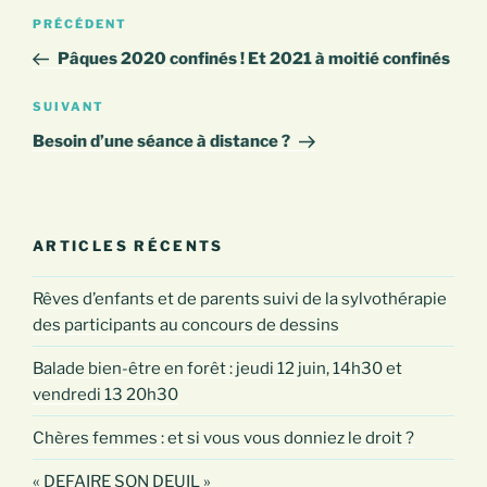
Navigation
Article
PRÉCÉDENT
de
précédent
Pâques 2020 confinés ! Et 2021 à moitié confinés
l’article
Article
SUIVANT
suivant
Besoin d’une séance à distance ?
ARTICLES RÉCENTS
Rêves d’enfants et de parents suivi de la sylvothérapie
des participants au concours de dessins
Balade bien-être en forêt : jeudi 12 juin, 14h30 et
vendredi 13 20h30
Chères femmes : et si vous vous donniez le droit ?
« DEFAIRE SON DEUIL »