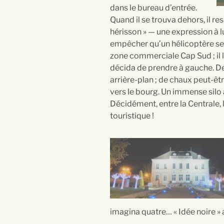
dans le bureau d’entrée.
Quand il se trouva dehors, il re
hérisson » — une expression à l
empêcher qu’un hélicoptère se p
zone commerciale Cap Sud ; il l’a
décida de prendre à gauche. Dev
arrière-plan ; de chaux peut-êtr
vers le bourg. Un immense silo à
Décidément, entre la Centrale, le
touristique !
imagina quatre… « Idée noire » 