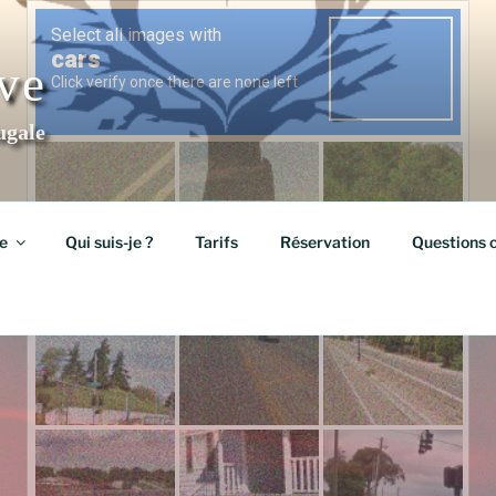
ève
ugale
e
Qui suis-je ?
Tarifs
Réservation
Questions 