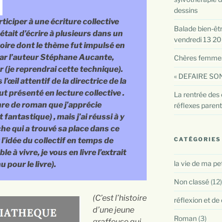
dessins
rticiper à une écriture collective
Balade bien-être
 était d’écrire à plusieurs dans un
vendredi 13 2
toire dont le thème fut impulsé en
ar l’auteur Stéphane Aucante,
Chères femmes :
r (je reprendrai cette technique).
« DEFAIRE SON
 l’œil attentif de la directrice de la
ut présenté en lecture collective .
La rentrée des 
nre de roman que j’apprécie
réflexes paren
 fantastique) , mais j’ai réussi à y
he qui a trouvé sa place dans ce
CATÉGORIES
t l’idée du collectif en temps de
 à vivre, je vous en livre l’extrait
la vie de ma pe
u pour le livre).
Non classé
(12)
(C’est l’histoire
réflexion et de
d’une jeune
Roman
(3)
graffeuse qui