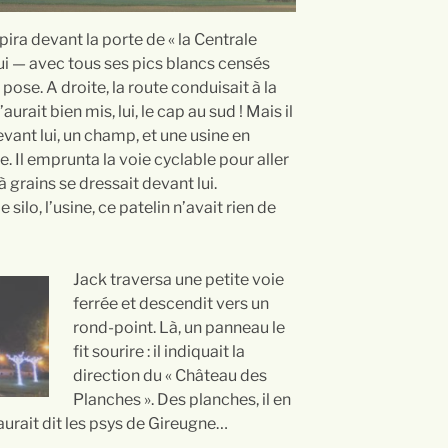
spira devant la porte de « la Centrale
ui — avec tous ses pics blancs censés
ose. A droite, la route conduisait à la
urait bien mis, lui, le cap au sud ! Mais il
ant lui, un champ, et une usine en
e. Il emprunta la voie cyclable pour aller
 grains se dressait devant lui.
 silo, l’usine, ce patelin n’avait rien de
Jack traversa une petite voie
ferrée et descendit vers un
rond-point. Là, un panneau le
fit sourire : il indiquait la
direction du « Château des
Planches ». Des planches, il en
aurait dit les psys de Gireugne…