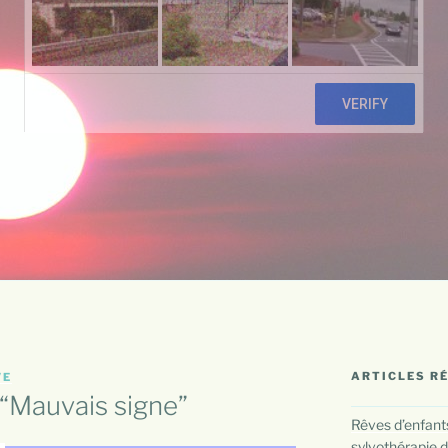
ARTICLES R
VE
: “Mauvais signe”
Rêves d’enfants
sylvothérapie d