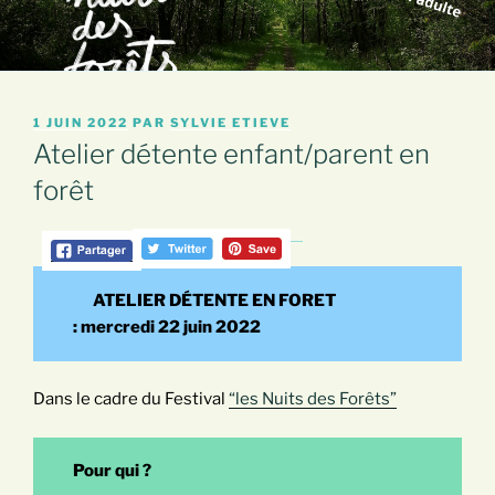
PUBLIÉ
1 JUIN 2022
PAR
SYLVIE ETIEVE
LE
Atelier détente enfant/parent en
forêt
ATELIER DÉTENTE EN FORET
: mercredi 22 juin 2022
Dans le cadre du Festival
“les Nuits des Forêts”
Pour qui ?