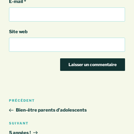
E-mail
*
Site web
Navigation
Article
PRÉCÉDENT
de
précédent
Bien-être parents d’adolescents
l’article
Article
SUIVANT
suivant
5 années !